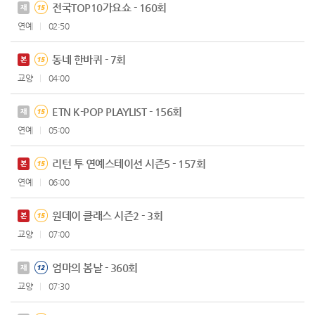
전국TOP10가요쇼 - 160회
재
연예
02:50
동네 한바퀴 - 7회
본
교양
04:00
ETN K-POP PLAYLIST - 156회
재
연예
05:00
리턴 투 연예스테이션 시즌5 - 157회
본
연예
06:00
원데이 클래스 시즌2 - 3회
본
교양
07:00
엄마의 봄날 - 360회
재
교양
07:30