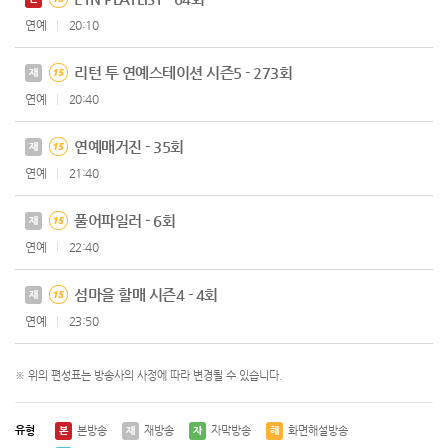
연예
20:10
리턴 투 연예스테이션 시즌5 - 273회
재
연예
20:40
연예매거진 - 35회
재
연예
21:40
풀어파일러 - 6회
재
연예
22:40
섬마을 할매 시즌4 - 4회
재
연예
23:50
※ 위의 편성표는 방송사의 사정에 따라 변경될 수 있습니다.
유형
본방송
재방송
자막방송
화면해설방송
본
재
자
해