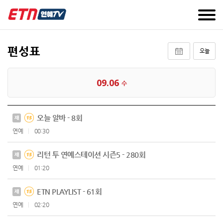
편성표
오늘
09.06
수
오늘 알바 - 8회
재
연예
00:30
리턴 투 연예스테이션 시즌5 - 280회
재
연예
01:20
ETN PLAYLIST - 61회
재
연예
02:20